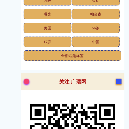
时隔
金矿
曝光
帕金森
美国
56岁
17岁
中国
全部话题标签
关注 广瑞网