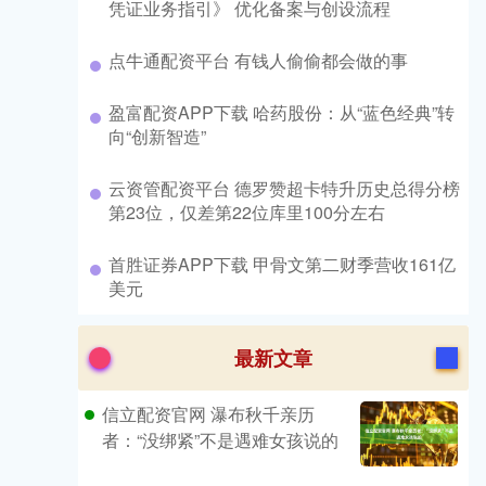
凭证业务指引》 优化备案与创设流程
​点牛通配资平台 有钱人偷偷都会做的事
​盈富配资APP下载 哈药股份：从“蓝色经典”转
向“创新智造”
​云资管配资平台 德罗赞超卡特升历史总得分榜
第23位，仅差第22位库里100分左右
​首胜证券APP下载 甲骨文第二财季营收161亿
美元
最新文章
信立配资官网 瀑布秋千亲历
者：“没绑紧”不是遇难女孩说的