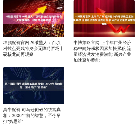
坤鹏配资官网 AI破壁人：百项
中博策略官网 上半年广州经济
科技点亮残特奥会无障碍赛场丨
稳中向好积极因素加快累积 流
硬核龙岗再观察
量经济激发消费潜能 新兴产业
加速聚势蓄能
真牛配资 司马迁戳破的致富真
相：2000年前的智慧，至今吊
打“穷思维”