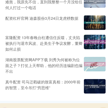
难熬，我原先不信，直到我整整一个月没给任
何人打过一个电话
配资杠杆官网 迪森股份3月24日龙虎榜数据
富隆配资 13年春晚台柱遭信任反噬，丈夫陷
被执行与退市风波、赴美生子争议发酵，董卿
如何止损
湖南股票配资网APP下载 刘秀为何被称为位
面之子？打仗上天帮助，他的经历连编剧也编
不出
真牛配资 司马迁戳破的致富真相：2000年前
的智慧，至今吊打“穷思维”