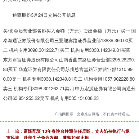
迪森股份3月24日交易公开信息
买/卖会员营业部名称买入金额（万元）卖出金额（万元）买一 国
泰海通证券股份有限公司三亚迎宾路证券营业部13839.360.00买
二 机构专用3098.301262.71买三 机构专用3030.142349.81买四
东方财富证券股份有限公司山南香曲东路证券营业部2295.26290.
83买五 华鑫证券有限责任公司苏州总官堂路证券营业部1310.99
0.00卖一 机构专用3030.142349.81卖二 机构专用1057.902228.80
卖三 机构专用3098.301262.71卖四 申万宏源证券有限公司南通分
公司63.851253.22卖五 机构专用535.151008.23
广瑞网提示：文章来自网络，不代表本站观点。
上一篇：
富隆配资 13年春晚台柱遭信任反噬，丈夫陷被执行与退
市风波、赴美生子争议发酵，董卿如何止损