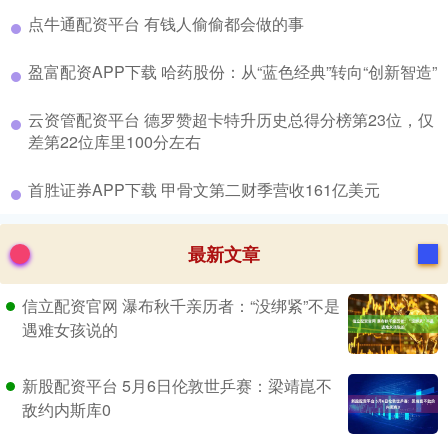
​点牛通配资平台 有钱人偷偷都会做的事
​盈富配资APP下载 哈药股份：从“蓝色经典”转向“创新智造”
​云资管配资平台 德罗赞超卡特升历史总得分榜第23位，仅
差第22位库里100分左右
​首胜证券APP下载 甲骨文第二财季营收161亿美元
最新文章
信立配资官网 瀑布秋千亲历者：“没绑紧”不是
遇难女孩说的
新股配资平台 5月6日伦敦世乒赛：梁靖崑不
敌约内斯库0