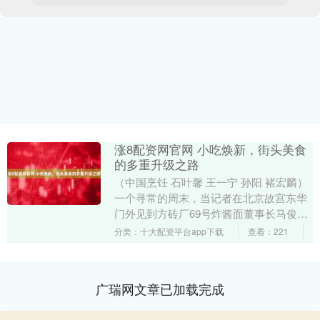
涨8配资网官网 小吃焕新，街头美食
的多重升级之路
（中国烹饪 石叶馨 王一宁 孙阳 褚宏麟）
一个寻常的周末，当记者在北京故宫东华
门外见到方砖厂69号炸酱面董事长马俊杰
时，他正在给店外排队等位的食客介绍新
分类：十大配资平台app下载
查看：221
推出的“....
广瑞网文章已加载完成