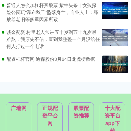
普通人怎么加杠杆买股票 紫牛头条｜女孩探
险公园玩“瀑布秋千”坠落身亡，专业人士：释
放器老旧等多重因素所致
诚金配资 村里老人常讲五十岁到五十九岁最
难熬，我原先不信，直到我整整一个月没给任
何人打过一个电话
配资杠杆官网 迪森股份3月24日龙虎榜数据
广瑞网
正规配
股票配
十大配
资平台
资推荐
资平台
网
app下
载