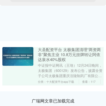
大圣配资平台 太极集团清理“两资两
非”聚焦主业 10.8万元挂牌转让阿依
达泉水40%股权
中证报中证网讯（王珞）12月24日晚间，
太极集团（600129）发布公告，披露全资
子公司太极集团重庆涪陵制药厂有限公司
（下称“涪陵药厂”）拟通过公开挂牌方
分类：十大配资平台app下载
查看：117
式，转....
广瑞网文章已加载完成