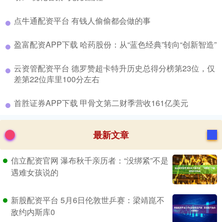
​点牛通配资平台 有钱人偷偷都会做的事
​盈富配资APP下载 哈药股份：从“蓝色经典”转向“创新智造”
​云资管配资平台 德罗赞超卡特升历史总得分榜第23位，仅
差第22位库里100分左右
​首胜证券APP下载 甲骨文第二财季营收161亿美元
最新文章
信立配资官网 瀑布秋千亲历者：“没绑紧”不是
遇难女孩说的
新股配资平台 5月6日伦敦世乒赛：梁靖崑不
敌约内斯库0