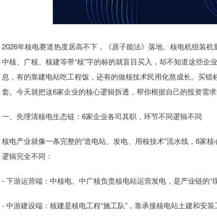
2026年核电赛道热度居高不下，《原子能法》落地、核电机组装
中核、广核、核建等带“核”字的标的就盲目买入，却不知道这些企
息，有的靠建电站吃工程饭，还有的做核技术民用化熬成长。买错
套。今天就把这6家企业的核心逻辑拆透，帮你根据自己的投资需求
一、先理清核电生态链：6家企业各司其职，环节不同逻辑不同
核电产业就像一条完整的“造电站、发电、用核技术”流水线，6家
逻辑完全不同：
- 下游运营端：中核电、中广核负责核电站运营发电，是产业链的“
- 中游建设端：核建是核电工程“施工队”，靠承接核电站土建和安