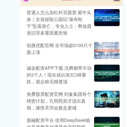
普通人怎么加杠杆买股票 紫牛头
条｜女孩探险公园玩“瀑布秋
千”坠落身亡，专业人士：释放器
老旧等多重因素所致
创惠优配官网 全市场超5100只个
股上涨
诚金配资APP下载 沈腾都带不动
的3个人！现在就出发3口碑暴
跌，观众称无聊透顶
免费股票配资官网 刘备集团有个
绝密计划，孔明死前才说出真
相，难怪关羽会败走麦城
股融配资平台 使用DeepSeek输
出高质量基金课题全流程指南