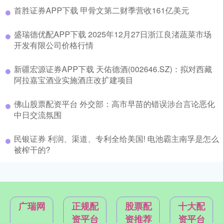
首胜证券APP下载 甲骨文第二财季营收161亿美元
盛瑞德优配APP下载 2025年12月27日浙江良渚蔬菜市场
开发有限公司价格行情
新疆宏源证券APP下载 天佑德酒(002646.SZ)：拟对西藏
阿拉嘉宝酒业实施酒庄改扩建项目
佛山股票配资平台 外交部：高市早苗的错误涉台言论恶化
中日交流氛围
民银证券 利润、渠道、专利全给美国! 电池霸主南孚是怎么
被榨干的?
广瑞网
正规配
股票配
十大配
资平台
资推荐
资平台