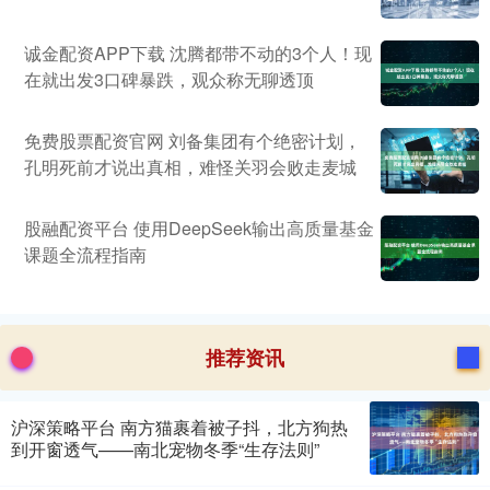
诚金配资APP下载 沈腾都带不动的3个人！现
在就出发3口碑暴跌，观众称无聊透顶
免费股票配资官网 刘备集团有个绝密计划，
孔明死前才说出真相，难怪关羽会败走麦城
股融配资平台 使用DeepSeek输出高质量基金
课题全流程指南
推荐资讯
沪深策略平台 南方猫裹着被子抖，北方狗热
到开窗透气——南北宠物冬季“生存法则”